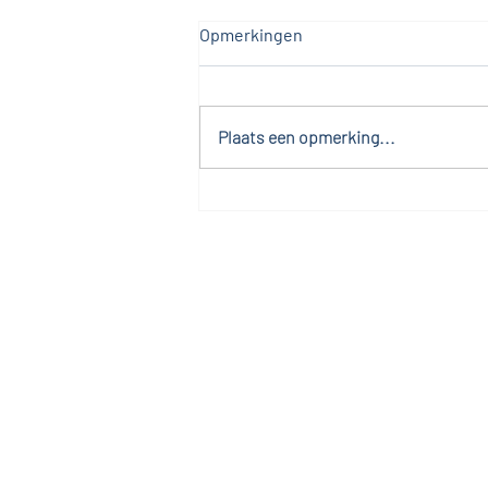
Opmerkingen
Plaats een opmerking...
Nieuw telefoonnummer
Contact
Fysiotherapie De Bie
gevestigd in Huisartsenpraktijk Timme
Groen van Prinstererweg 41
2221 AB Katwijk aan Zee
Tel:
06 39 42 10 75
Mail:
contact@fysiotherapiedebie.nl