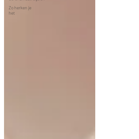
Zo herken je
het