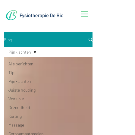
Blog
Pijnklachten
Alle berichten
Tips
Pijnklachten
Juiste houding
Work out
Gezondheid
Korting
Massage
Coronamaatregelen