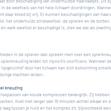
at door beschadiging van onderhuidse haarvaatjes. Dit zij
p in de weefsels van het hele lichaam doordringen. Wannee
t daar bloed bij vrij. Er kunnen beschadigingen van haar
id, het onderhuids bindweefsel, de spieren en de botten. 
 en welk weefsel er beschadigd is, zien we dat als zwelling
ptreden in de spieren dan spreekt men over een spierkneuz
spierkneuzing leiden tot 
myositis ossificans
. Wanneer de
t “opgeruimd” door het lichaam kan zich botvorming ontwik
gdurige klachten leiden. 
el kneuzing
t toepassen van koude kompressen belangrijk. Zij hebben 
eperken. Koel niet langer dan 15 minuten achter elkaar en z
laag tussen je huid en het kompres zit, bijvoorbeeld een