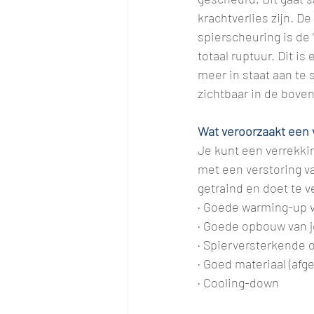
krachtverlies zijn. D
spierscheuring is de ‘
totaal ruptuur. Dit is
meer in staat aan te 
zichtbaar in de bovena
Wat veroorzaakt een 
Je kunt een verrekki
met een verstoring v
getraind en doet te v
· 
Goede warming-up v
· 
Goede opbouw van je
· 
Spierversterkende 
· 
Goed materiaal (af
· 
Cooling-down 