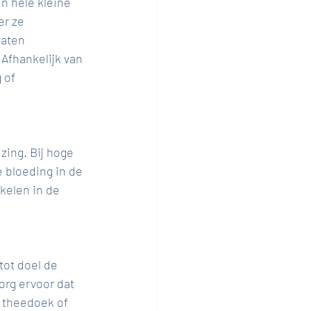
n hele kleine 
r ze 
vaten 
Afhankelijk van 
 of 
ing. Bij hoge 
 bloeding in de 
kelen in de 
tot doel de 
org ervoor dat 
 theedoek of 