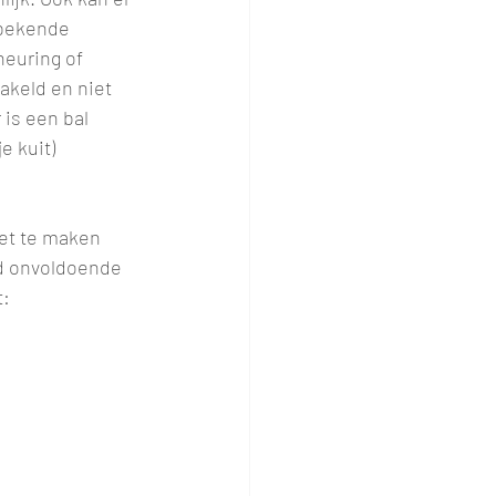
 bekende 
heuring of 
hakeld en niet 
is een bal 
e kuit)
et te maken 
ld onvoldoende 
t: