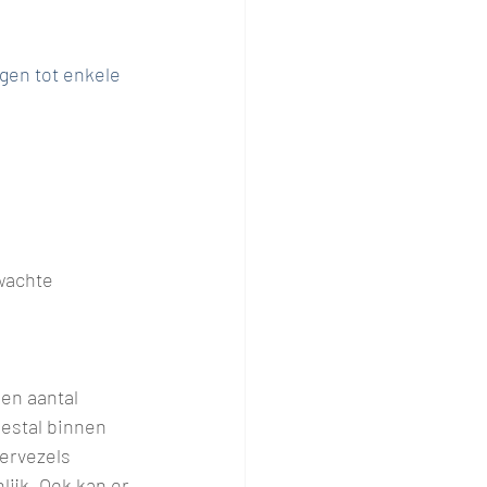
gen tot enkele 
 
wachte 
en aantal 
eestal binnen 
ervezels 
ijk. Ook kan er 