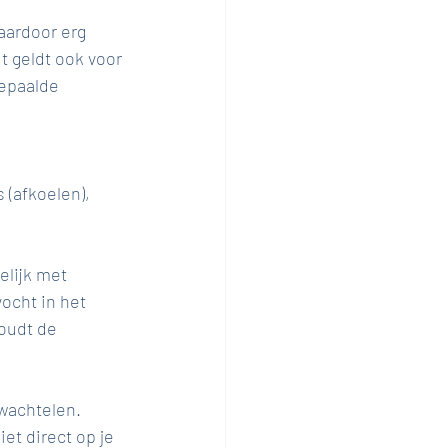
ardoor erg 
t geldt ook voor 
epaalde 
s (afkoelen), 
elijk met 
ocht in het 
oudt de 
wachtelen. 
et direct op je 