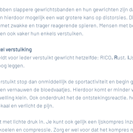
en slappere gewrichtsbanden en hun gewrichten zijn da
 hierdoor mogelijk een wat grotere kans op distorsies. Di
met zwakke en trager reagerende spieren. Mensen met b
en ook vaker hun enkels verstuiken.
el verstuiking
dt voor ieder verstuikt gewricht hetzelfde: RICO
. R
ust, 
I
J
og leggen.
rstuikt stop dan onmiddellijk de sportactiviteit en begin g
len vernauwen de bloedvaatjes. Hierdoor komt er minder v
zwelling klein. Ook onderdrukt het de ontstekingsreactie, h
aal en verlicht de pijn.
 met lichte druk in. Je kunt ook gelijk een ijskompres inz
koelen en compressie. Zorg er wel voor dat het kompres ni