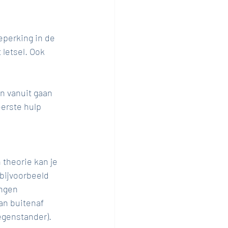
eperking in de 
letsel. Ook 
n vanuit gaan 
eerste hulp 
theorie kan je 
bijvoorbeeld 
ngen 
an buitenaf 
tegenstander).