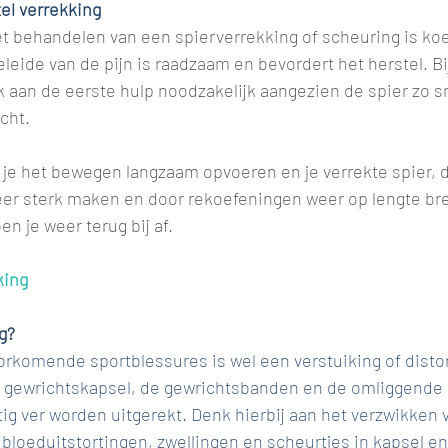
el verrekking
t behandelen van een spierverrekking of scheuring is koe
eide van de pijn is raadzaam en bevordert het herstel. Bij
 aan de eerste hulp noodzakelijk aangezien de spier zo sn
cht.
n je het bewegen langzaam opvoeren en je verrekte spier, d
er sterk maken en door rekoefeningen weer op lengte bre
en je weer terug bij af.
king
g?
rkomende sportblessures is wel een verstuiking of distor
 gewrichtskapsel, de gewrichtsbanden en de omliggende 
g ver worden uitgerekt. Denk hierbij aan het verzwikken va
bloeduitstortingen, zwellingen en scheurtjes in kapsel e