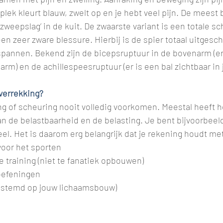
e plek kleurt blauw, zwelt op en je hebt veel pijn. De meest
zweepslag’ in de kuit. De zwaarste variant is een totale sc
 een zeer zware blessure. Hierbij is de spier totaal uitgesc
spannen. Bekend zijn de bicepsruptuur in de bovenarm (er 
rm) en de achillespeesruptuur (er is een bal zichtbaar in j
verrekking?
ng of scheuring nooit volledig voorkomen. Meestal heeft h
an de belastbaarheid en de belasting. Je bent bijvoorbee
eel. Het is daarom erg belangrijk dat je rekening houdt me
oor het sporten
 training (niet te fanatiek opbouwen)
oefeningen
gestemd op jouw lichaamsbouw)