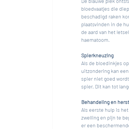
De blauwe plek ontsta
bloedvaatjes die die
beschadigd raken kom
plaatsvinden in de hu
de aard van het letsel
haematoom. 
Spierkneuzing
Als de bloedinkjes o
uitzondering kan een 
spier niet goed word
spier. Dit kan tot lan
Behandeling en herst
Als eerste hulp is he
zwelling en pijn te b
er een beschermende 