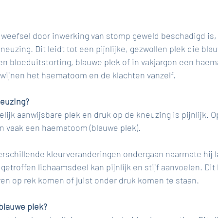
weefsel door inwerking van stomp geweld beschadigd is,
neuzing. Dit leidt tot een pijnlijke, gezwollen plek die bl
en bloeduitstorting, blauwe plek of in vakjargon een haem
wijnen het haematoom en de klachten vanzelf. 
euzing? 
elijk aanwijsbare plek en druk op de kneuzing is pijnlijk. Op
 en vaak een haematoom (blauwe plek). 
erschillende kleurveranderingen ondergaan naarmate hij l
etroffen lichaamsdeel kan pijnlijk en stijf aanvoelen. Di
en op rek komen of juist onder druk komen te staan. 
blauwe plek?