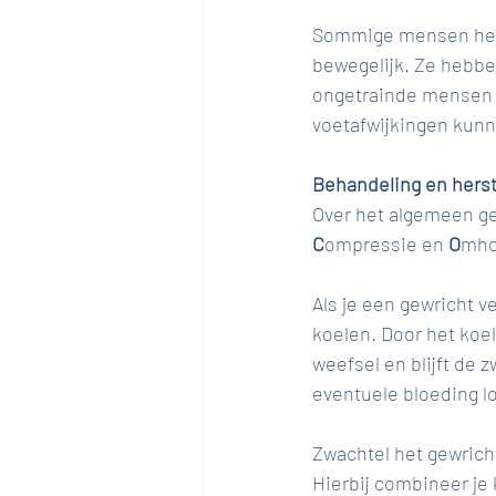
Sommige mensen hebb
bewegelijk. Ze hebben
ongetrainde mensen 
voetafwijkingen kunn
Behandeling en herst
Over het algemeen gel
C
ompressie en 
O
mho
Als je een gewricht ve
koelen. Door het koe
weefsel en blijft de 
eventuele bloeding lok
Zwachtel het gewricht
Hierbij combineer je 