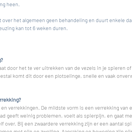
ng heen. 
 over het algemeen geen behandeling en duurt enkele da
uzing kan tot 6 weken duren. 
g?
at door het te ver uitrekken van de vezels in je spieren of
stal komt dit door een plotselinge, snelle en vaak onver
rrekking?
 en verrekkingen. De mildste vorm is een verrekking van e
ad geeft weinig problemen, voelt als spierpijn, en gaat m
f over. Bij een zwaardere verrekking zijn er een aantal spi
amen met pijn en zwelling. Aanraking en beweging zijn pijnl