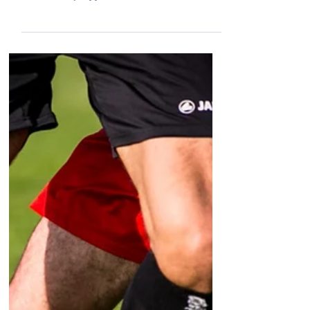
dan 's avonds
Het klinkt misschien gek, maar ‘s ochtends
ben je een paar centimeter langer dan ‘s
avonds. Wij leggen uit hoe dat komt. Een
...