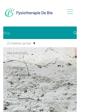
Blog
Zo herken je het
Alle berichten
Tips
Pijnklachten
Juiste houding
Work out
Gezondheid
Korting
Massage
Coronamaatregelen