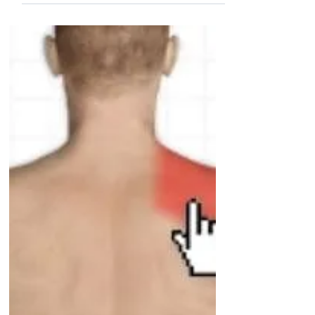
een voetbalknie
Een voetbalknie komt vaak voor en is een
pijnlijke blessure die meestal ontstaat bij
het plotseling draaien van je knie, vooral
wanneer...