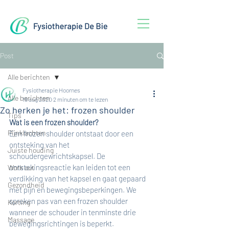
Post
Alle berichten
Fysiotherapie Hoornes
Alle berichten
19 aug 2020
2 minuten om te lezen
Zo herken je het: frozen shoulder
Tips
Wat is een frozen shoulder?
Pijnklachten
Een frozen shoulder ontstaat door een 
ontsteking van het 
Juiste houding
schoudergewrichtskapsel. De 
ontstekingsreactie kan leiden tot een 
Work out
verdikking van het kapsel en gaat gepaard 
Gezondheid
met pijn en bewegingsbeperkingen. We 
spreken pas van een frozen shoulder 
Korting
wanneer de schouder in tenminste drie 
Massage
bewegingsrichtingen is beperkt.