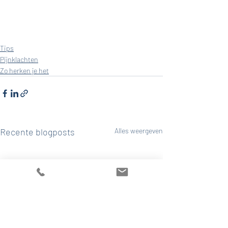
Tips
Pijnklachten
Zo herken je het
Recente blogposts
Alles weergeven