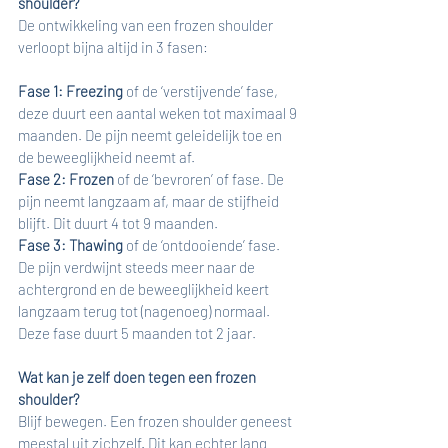
shoulder?
De ontwikkeling van een frozen shoulder 
verloopt bijna altijd in 3 fasen: 
Fase 1: Freezing
 of de ‘verstijvende’ fase, 
deze duurt een aantal weken tot maximaal 9 
maanden. De pijn neemt geleidelijk toe en 
de beweeglijkheid neemt af.
Fase 2: Frozen
 of de ‘bevroren’ of fase. De 
pijn neemt langzaam af, maar de stijfheid 
blijft. Dit duurt 4 tot 9 maanden.
Fase 3: Thawing
 of de ‘ontdooiende’ fase. 
De pijn verdwijnt steeds meer naar de 
achtergrond en de beweeglijkheid keert 
langzaam terug tot (nagenoeg) normaal. 
Deze fase duurt 5 maanden tot 2 jaar.
Wat kan je zelf doen tegen een frozen 
shoulder?
Blijf bewegen. Een frozen shoulder geneest 
meestal uit zichzelf. Dit kan echter lang 