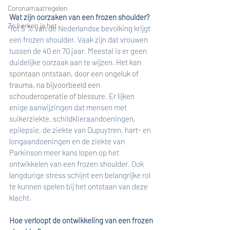
Coronamaatregelen
Wat zijn oorzaken van een frozen shoulder?
Zo herken je het
Tot 5 % van de Nederlandse bevolking krijgt 
een frozen shoulder. Vaak zijn dat vrouwen 
tussen de 40 en 70 jaar. Meestal is er geen 
duidelijke oorzaak aan te wijzen. 
Het kan 
spontaan ontstaan, door een ongeluk of 
trauma, na bijvoorbeeld een 
schouderoperatie of blessure. 
Er lijken 
enige aanwijzingen dat mensen met 
suikerziekte, schildklieraandoeningen, 
epilepsie, de ziekte van Dupuytren, hart- en 
longaandoeningen en de ziekte van 
Parkinson meer kans lopen op het 
ontwikkelen van een frozen shoulder. Ook 
langdurige stress schijnt een belangrijke rol 
te kunnen spelen bij het ontstaan van deze 
klacht.
Hoe verloopt de ontwikkeling van een frozen 