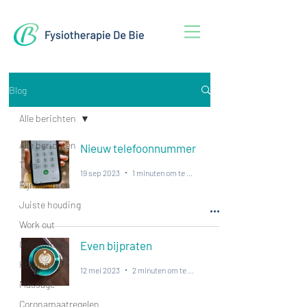
Blog
Alle berichten
Alle berichten
Nieuw telefoonnummer
Tips
19 sep 2023
1 minuten om te lezen
Pijnklachten
Juiste houding
Work out
Gezondheid
Even bijpraten
Korting
12 mei 2023
2 minuten om te lezen
Massage
Coronamaatregelen