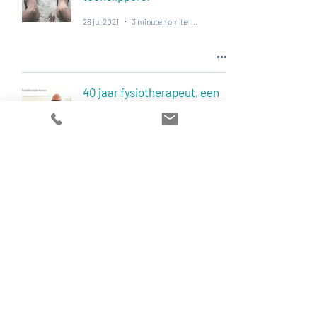
26 jul 2021
3 minuten om te lezen
40 jaar fysiotherapeut, een
mijlpaal
11 jun 2021
2 minuten om te lezen
1
/
5
Contact
Fysiotherapie De Bie