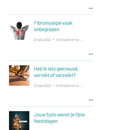
Fibromyalgie vaak
onbegrepen
21 sep 2022
3 minuten om te lezen
Heb ik iets gekneusd,
verrekt of verzwikt?
21 sep 2022
5 minuten om te lezen
Jouw fysio wenst je fijne
feestdagen