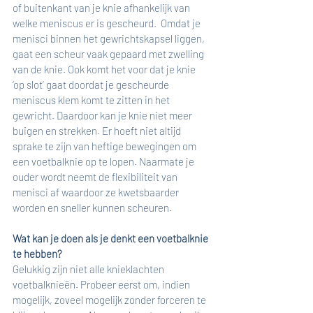
of buitenkant van je knie afhankelijk van 
welke meniscus er is gescheurd.  Omdat je 
menisci binnen het gewrichtskapsel liggen, 
gaat een scheur vaak gepaard met zwelling 
van de knie. Ook komt het voor dat je knie 
‘op slot’ gaat doordat je gescheurde 
meniscus klem komt te zitten in het 
gewricht. Daardoor kan je knie niet meer 
buigen en strekken. Er hoeft niet altijd 
sprake te zijn van heftige bewegingen om 
een voetbalknie op te lopen. Naarmate je 
ouder wordt neemt de flexibiliteit van 
menisci af waardoor ze kwetsbaarder 
worden en sneller kunnen scheuren.
Wat kan je doen als je denkt een voetbalknie 
te hebben?
Gelukkig zijn niet alle knieklachten 
voetbalknieën. Probeer eerst om, indien 
mogelijk, zoveel mogelijk zonder forceren te 