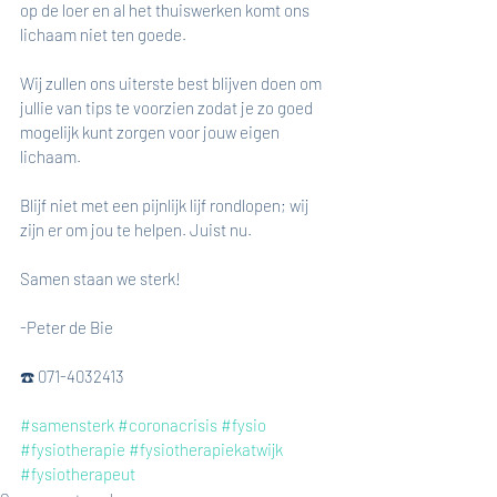
op de loer en al het thuiswerken komt ons 
lichaam niet ten goede. 
Wij zullen ons uiterste best blijven doen om 
jullie van tips te voorzien zodat je zo goed 
mogelijk kunt zorgen voor jouw eigen 
lichaam.
Blijf niet met een pijnlijk lijf rondlopen; wij 
zijn er om jou te helpen. Juist nu. 
Samen staan we sterk!
-Peter de Bie 
☎️ 071-4032413
#samensterk
#coronacrisis
#fysio
#fysiotherapie
#fysiotherapiekatwijk
#fysiotherapeut