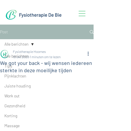
Post
Alle berichten
Fysiotherapie Hoornes
Alle berichten
13 okt 2020
1 minuten om te lezen
We got your back - wij wensen iedereen
Tips
sterkte in deze moeilijke tijden
Pijnklachten
Juiste houding
Work out
Gezondheid
Korting
Massage